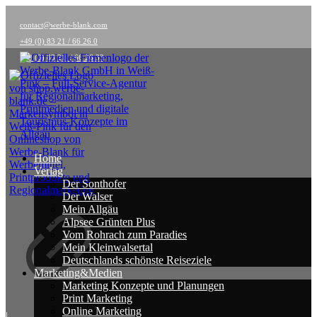
contact@werbe-blank.com
+49 (0) 83 21 / 66 26 0
+49 (0) 83 21 / 66 26 33
Home
Verlag
Der Sonthofer
Der Walser
Mein Allgäu
Alpsee Grünten Plus
Vom Rohrach zum Paradies
Mein Kleinwalsertal
Deutschlands schönste Reiseziele
Marketing&Medien
Marketing Konzepte und Planungen
Print Marketing
Online Marketing
|